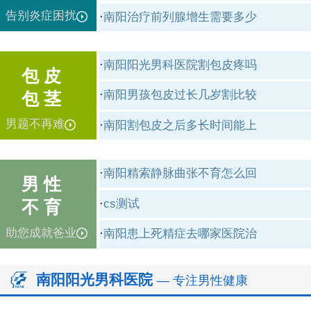
告别炎症困扰
·
南阳治疗前列腺增生需要多少
·
南阳阳光男科医院割包皮疼吗
包 皮
·
南阳男孩包皮过长几岁割比较
包 茎
男题不再难
·
南阳割包皮之后多长时间能上
·
南阳精索静脉曲张不育怎么回
男 性
·
cs测试
不 育
助您成就爸业
·
南阳患上死精症去哪家医院治
南阳阳光男科医院
— 专注男性健康