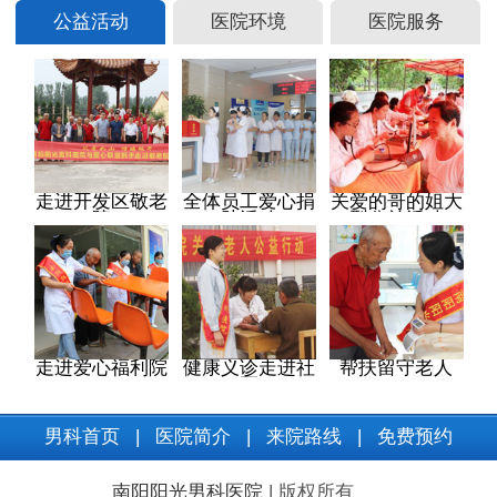
公益活动
医院环境
医院服务
走进开发区敬老
全体员工爱心捐
关爱的哥的姐大
院
助活动
型公益活动
走进爱心福利院
健康义诊走进社
帮扶留守老人
区
男科首页
|
医院简介
|
来院路线
|
免费预约
南阳阳光男科医院
| 版权所有