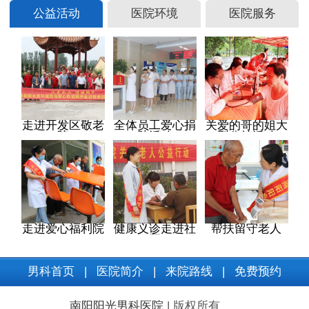
公益活动
医院环境
医院服务
走进开发区敬老
全体员工爱心捐
关爱的哥的姐大
院
助活动
型公益活动
走进爱心福利院
健康义诊走进社
帮扶留守老人
区
男科首页
|
医院简介
|
来院路线
|
免费预约
南阳阳光男科医院
| 版权所有