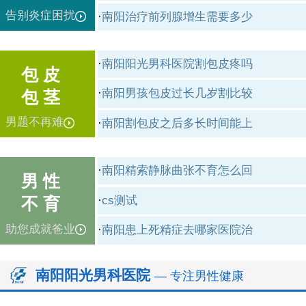
告别炎症困扰
·
南阳治疗前列腺增生需要多少
·
南阳阳光男科医院割包皮疼吗
包 皮
·
南阳男孩包皮过长几岁割比较
包 茎
男题不再难
·
南阳割包皮之后多长时间能上
·
南阳精索静脉曲张不育怎么回
男 性
·
cs测试
不 育
助您成就爸业
·
南阳患上死精症去哪家医院治
南阳阳光男科医院
— 专注男性健康